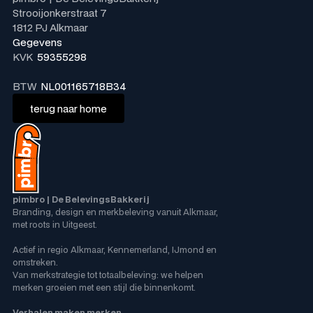
Strooijonkerstraat 7
1812 PJ Alkmaar
Gegevens
KVK
59355298
BTW
NL001165718B34
terug naar home
terug naar home
pimbro | De BelevingsBakkerij
Branding, design en merkbeleving vanuit Alkmaar,
met roots in Uitgeest.
Actief in regio Alkmaar, Kennemerland, IJmond en
omstreken.
Van merkstrategie tot totaalbeleving: we helpen
merken groeien met een stijl die binnenkomt.
Verhalen maken merken.