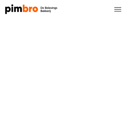
Weidegoed
Eerlijk voedsel uit de weide,
met een naam die klopt
Strategie
Branding
Bedrukking