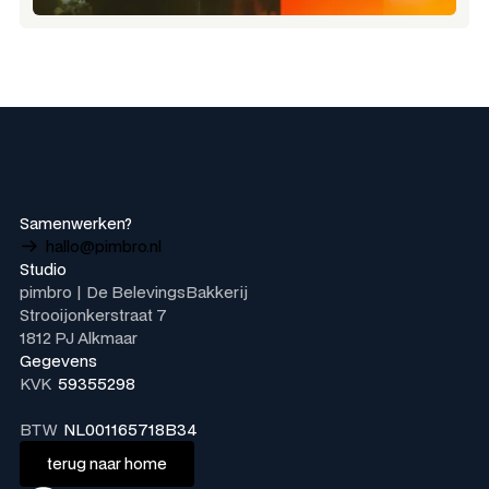
Samenwerken?
hallo@pimbro.nl
Studio
pimbro | De BelevingsBakkerij
Strooijonkerstraat 7
1812 PJ Alkmaar
Gegevens
KVK
59355298
BTW
NL001165718B34
terug naar home
terug naar home